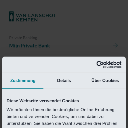
Private Banking
Mijn Private Bank
Investment Management
Investment Management Portal
Zustimmung
Details
Über Cookies
Investment Banking
Van Lanschot Kempen Research
Diese Webseite verwendet Cookies
Wir möchten Ihnen die bestmögliche Online-Erfahrung
bieten und verwenden Cookies, um uns dabei zu
Helaas is deze pagina
unterstützen. Sie haben die Wahl zwischen drei Profilen: