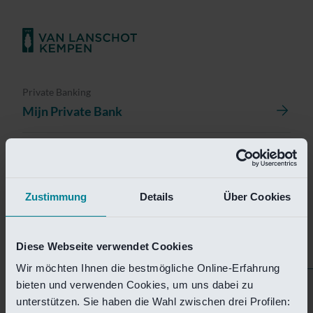
Private Banking
Mijn Private Bank
Investment Management
Investment Management Portal
Zustimmung
Details
Über Cookies
Investment Banking
Van Lanschot Kempen Research
Diese Webseite verwendet Cookies
Wir möchten Ihnen die bestmögliche Online-Erfahrung
bieten und verwenden Cookies, um uns dabei zu
Helaas is deze pagina
unterstützen. Sie haben die Wahl zwischen drei Profilen: