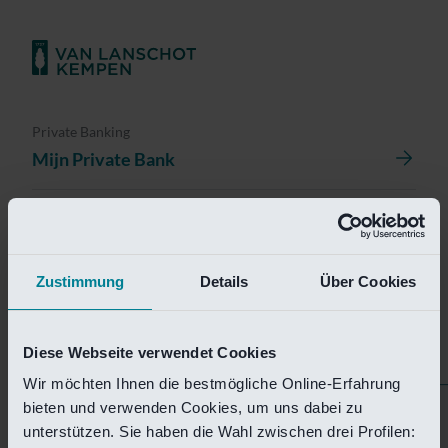
Private Banking
Mijn Private Bank
Investment Management
Investment Management Portal
Zustimmung
Details
Über Cookies
Investment Banking
Van Lanschot Kempen Research
Diese Webseite verwendet Cookies
Wir möchten Ihnen die bestmögliche Online-Erfahrung
bieten und verwenden Cookies, um uns dabei zu
Helaas is deze pagina
unterstützen. Sie haben die Wahl zwischen drei Profilen: