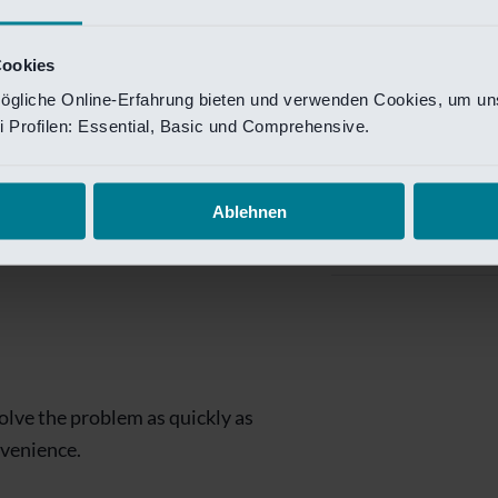
Private Banking
 toegang te krijgen.
Mijn Private Bank
Cookies
ögliche Online-Erfahrung bieten und verwenden Cookies, um uns
Investment Managemen
 Profilen: Essential, Basic und Comprehensive.
Investment Manag
page is
Investment Banking
Ablehnen
Van Lanschot Kem
olve the problem as quickly as
nvenience.