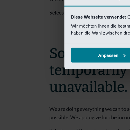
Selecteer een van de login opties om
Diese Webseite verwendet 
Wir möchten Ihnen die bestm
haben die Wahl zwischen drei
Sorry! This 
Anpassen
temporarily
unavailable.
We are doing everything we can to s
possible. We apologize for the inco