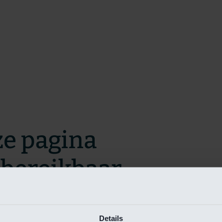
ze pagina
t bereikbaar.
m zo snel mogelijk te verhelpen.
Details