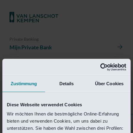
Private Banking
Mijn Private Bank
Investment Management
Investment Management Portal
Zustimmung
Details
Über Cookies
Investment Banking
Van Lanschot Kempen Research
Diese Webseite verwendet Cookies
Wir möchten Ihnen die bestmögliche Online-Erfahrung
bieten und verwenden Cookies, um uns dabei zu
Helaas is deze pagina
unterstützen. Sie haben die Wahl zwischen drei Profilen: