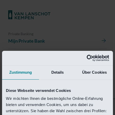
Private Banking
Mijn Private Bank
Investment Management
Investment Management Portal
Zustimmung
Details
Über Cookies
Investment Banking
Van Lanschot Kempen Research
Diese Webseite verwendet Cookies
Wir möchten Ihnen die bestmögliche Online-Erfahrung
bieten und verwenden Cookies, um uns dabei zu
Helaas is deze pagina
unterstützen. Sie haben die Wahl zwischen drei Profilen: