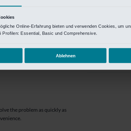
Private Banking
 toegang te krijgen.
Mijn Private Bank
Cookies
ögliche Online-Erfahrung bieten und verwenden Cookies, um uns
Investment Managemen
 Profilen: Essential, Basic und Comprehensive.
Investment Manag
page is
Investment Banking
Ablehnen
Van Lanschot Kem
olve the problem as quickly as
nvenience.