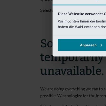
Selecteer een van de login opties om
Diese Webseite verwendet 
Wir möchten Ihnen die bestm
haben die Wahl zwischen drei
Sorry! This 
Anpassen
temporarily
unavailable.
We are doing everything we can to s
possible. We apologize for the inco