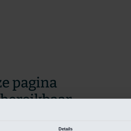
ze pagina
t bereikbaar.
m zo snel mogelijk te verhelpen.
Details