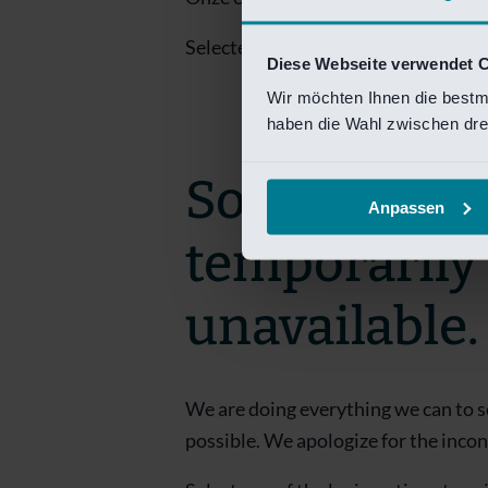
Selecteer een van de login opties om
Diese Webseite verwendet 
Wir möchten Ihnen die bestm
haben die Wahl zwischen drei
Sorry! This 
Anpassen
temporarily
unavailable.
We are doing everything we can to s
possible. We apologize for the inco