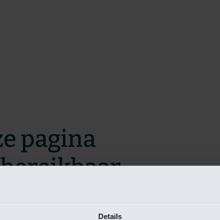
ze pagina
t bereikbaar.
m zo snel mogelijk te verhelpen.
Details