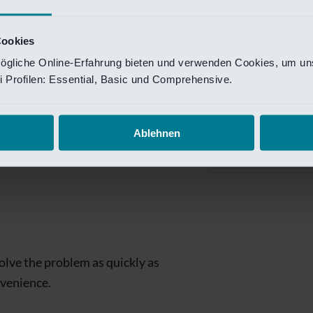
Private Banking
 toegang te krijgen.
Mijn Private Bank
Cookies
ögliche Online-Erfahrung bieten und verwenden Cookies, um uns
Investment Managemen
 Profilen: Essential, Basic und Comprehensive.
Investment Manag
page is
Investment Banking
Ablehnen
Van Lanschot Kem
olve the problem as quickly as
nvenience.