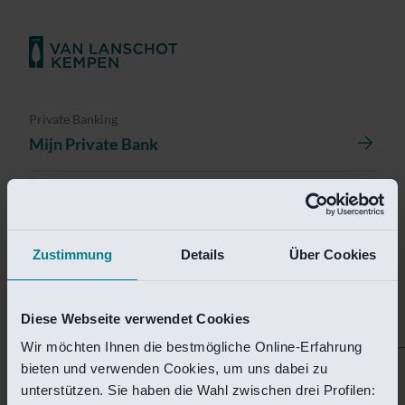
Private Banking
Mijn Private Bank
Investment Management
Investment Management Portal
Zustimmung
Details
Über Cookies
Investment Banking
Van Lanschot Kempen Research
Diese Webseite verwendet Cookies
Wir möchten Ihnen die bestmögliche Online-Erfahrung
bieten und verwenden Cookies, um uns dabei zu
Helaas is deze pagina
unterstützen. Sie haben die Wahl zwischen drei Profilen: