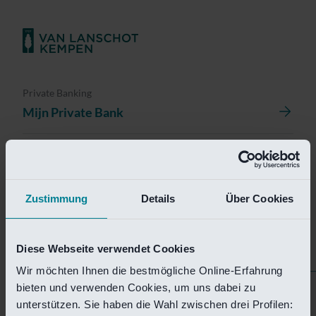
Private Banking
Mijn Private Bank
Investment Management
Investment Management Portal
Zustimmung
Details
Über Cookies
Investment Banking
Van Lanschot Kempen Research
Diese Webseite verwendet Cookies
Wir möchten Ihnen die bestmögliche Online-Erfahrung
bieten und verwenden Cookies, um uns dabei zu
Helaas is deze pagina
unterstützen. Sie haben die Wahl zwischen drei Profilen: