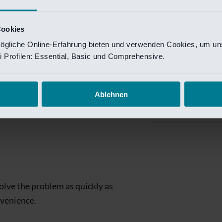
Private Banking
 toegang te krijgen.
Mijn Private Bank
Cookies
ögliche Online-Erfahrung bieten und verwenden Cookies, um uns
Investment Managemen
 Profilen: Essential, Basic und Comprehensive.
Investment Manag
page is
Investment Banking
Ablehnen
Van Lanschot Kem
olve the problem as quickly as
nvenience.