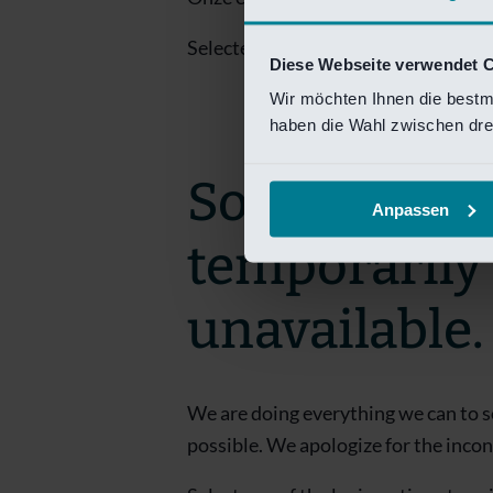
Selecteer een van de login opties om
Diese Webseite verwendet 
Wir möchten Ihnen die bestm
haben die Wahl zwischen drei
Sorry! This 
Anpassen
temporarily
unavailable.
We are doing everything we can to s
possible. We apologize for the inco