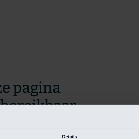
ze pagina
t bereikbaar.
m zo snel mogelijk te verhelpen.
Details