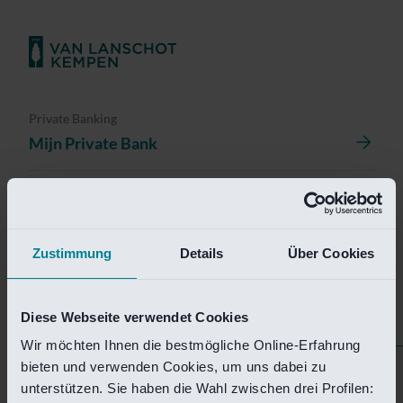
Private Banking
Mijn Private Bank
Investment Management
Investment Management Portal
Zustimmung
Details
Über Cookies
Investment Banking
Van Lanschot Kempen Research
Diese Webseite verwendet Cookies
Wir möchten Ihnen die bestmögliche Online-Erfahrung
bieten und verwenden Cookies, um uns dabei zu
Helaas is deze pagina
unterstützen. Sie haben die Wahl zwischen drei Profilen: