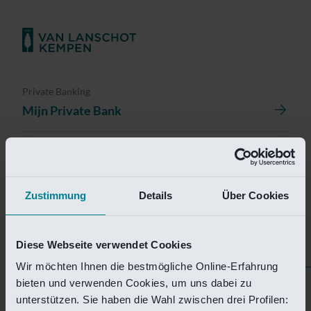
Private Banking
Mijn Private Bank
Investment Management
Investment Management Portal
Zustimmung
Details
Über Cookies
Investment Banking
Van Lanschot Kempen Research
Diese Webseite verwendet Cookies
Wir möchten Ihnen die bestmögliche Online-Erfahrung
bieten und verwenden Cookies, um uns dabei zu
Helaas is deze pagina
unterstützen. Sie haben die Wahl zwischen drei Profilen: