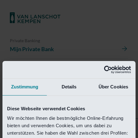
Private Banking
Mijn Private Bank
Investment Management
Investment Management Portal
Zustimmung
Details
Über Cookies
Investment Banking
Van Lanschot Kempen Research
Diese Webseite verwendet Cookies
Wir möchten Ihnen die bestmögliche Online-Erfahrung
bieten und verwenden Cookies, um uns dabei zu
Helaas is deze pagina
unterstützen. Sie haben die Wahl zwischen drei Profilen: