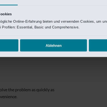
Private Banking
 toegang te krijgen.
Mijn Private Bank
Cookies
ögliche Online-Erfahrung bieten und verwenden Cookies, um uns
Investment Managemen
 Profilen: Essential, Basic und Comprehensive.
Investment Manag
page is
Investment Banking
Ablehnen
Van Lanschot Kem
olve the problem as quickly as
nvenience.