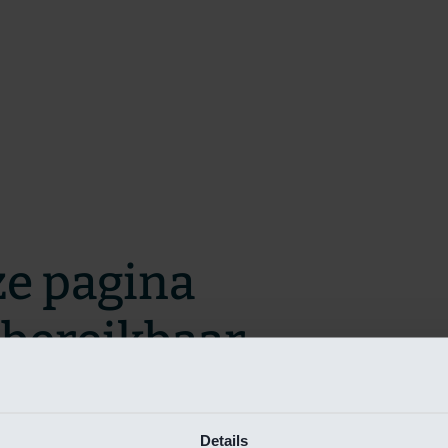
ze pagina
t bereikbaar.
m zo snel mogelijk te verhelpen.
Details