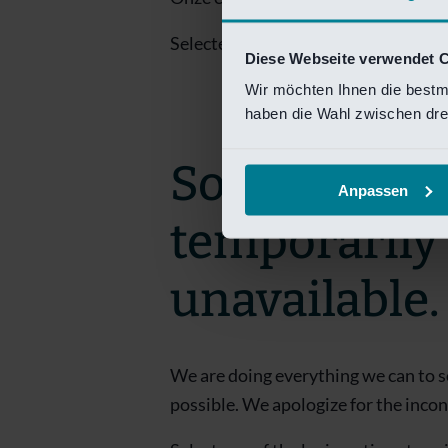
Selecteer een van de login opties om
Diese Webseite verwendet 
Wir möchten Ihnen die bestm
haben die Wahl zwischen drei
Sorry! This 
Anpassen
temporarily
unavailable.
We are doing everything we can to s
possible. We apologize for the inco