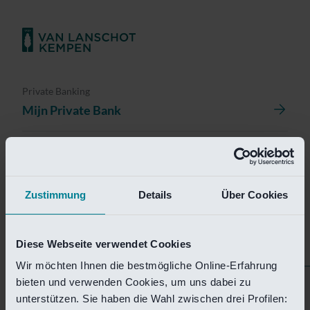
Private Banking
Mijn Private Bank
Investment Management
Investment Management Portal
Zustimmung
Details
Über Cookies
Investment Banking
Van Lanschot Kempen Research
Diese Webseite verwendet Cookies
Wir möchten Ihnen die bestmögliche Online-Erfahrung
bieten und verwenden Cookies, um uns dabei zu
Helaas is deze pagina
unterstützen. Sie haben die Wahl zwischen drei Profilen: