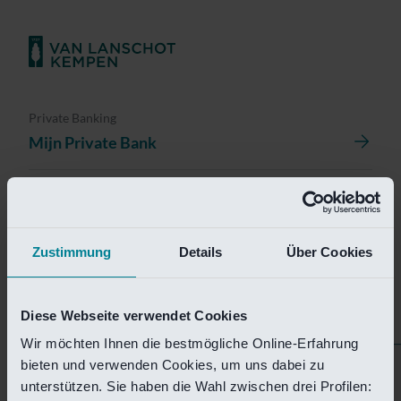
Private Banking
Mijn Private Bank
Investment Management
Investment Management Portal
Zustimmung
Details
Über Cookies
Investment Banking
Van Lanschot Kempen Research
Diese Webseite verwendet Cookies
Wir möchten Ihnen die bestmögliche Online-Erfahrung
bieten und verwenden Cookies, um uns dabei zu
Helaas is deze pagina
unterstützen. Sie haben die Wahl zwischen drei Profilen: