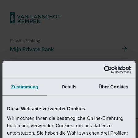
Private Banking
Mijn Private Bank
Investment Management
Investment Management Portal
Zustimmung
Details
Über Cookies
Investment Banking
Van Lanschot Kempen Research
Diese Webseite verwendet Cookies
Wir möchten Ihnen die bestmögliche Online-Erfahrung
bieten und verwenden Cookies, um uns dabei zu
Helaas is deze pagina
unterstützen. Sie haben die Wahl zwischen drei Profilen: