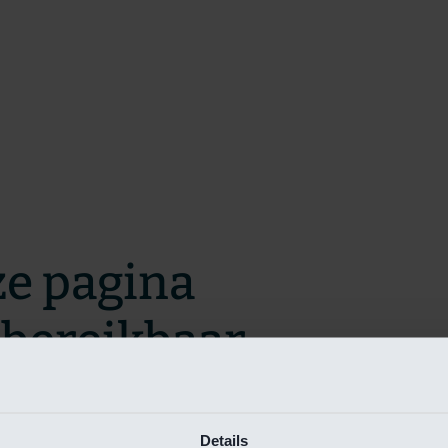
ze pagina
t bereikbaar.
m zo snel mogelijk te verhelpen.
Details