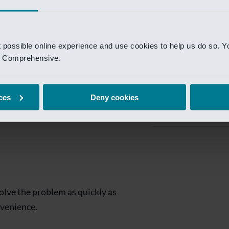
Private Banking
 toegang te krijgen.
Mijn Private Bank
t possible online experience and use cookies to help us do so. Y
Investment Managemen
nd Comprehensive.
Investment Manag
page is
Investment Banking
ces
Deny cookies
Van Lanschot Kem
olve the problem as quickly as
nvenience.