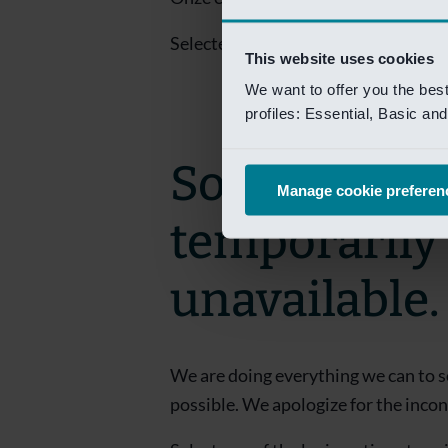
Selecteer een van de login opties om
This website uses cookies
We want to offer you the bes
profiles: Essential, Basic a
Sorry! This 
Manage cookie preferen
temporarily
unavailable.
We are doing everything we can to s
possible. We apologize for the inco