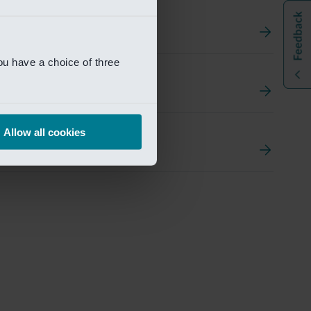
ou have a choice of three
t
ement Portal
Allow all cookies
pen Research