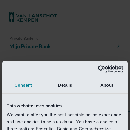
Private Banking
Mijn Private Bank
Investment Management
Investment Management Portal
Consent
Details
About
Investment Banking
Van Lanschot Kempen Research
This website uses cookies
We want to offer you the best possible online experience
Helaas is deze pagina
and use cookies to help us do so. You have a choice of
three profiles: Essential, Basic and Comprehensive.