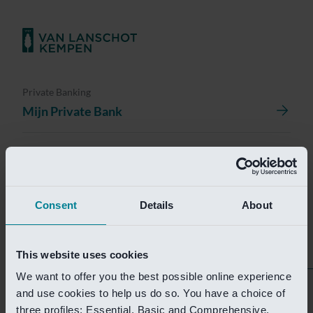
Private Banking
Mijn Private Bank
Investment Management
Investment Management Portal
Consent
Details
About
Investment Banking
Van Lanschot Kempen Research
This website uses cookies
We want to offer you the best possible online experience
Helaas is deze pagina
and use cookies to help us do so. You have a choice of
three profiles: Essential, Basic and Comprehensive.