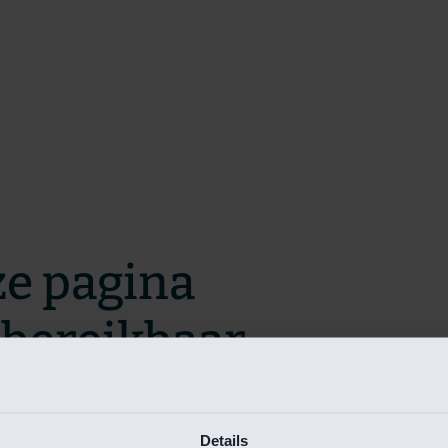
ze pagina
t bereikbaar.
m zo snel mogelijk te verhelpen.
Details