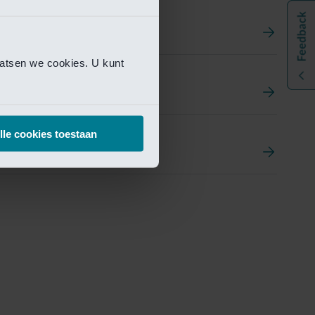
aatsen we cookies. U kunt
t
ement Portal
lle cookies toestaan
pen Research