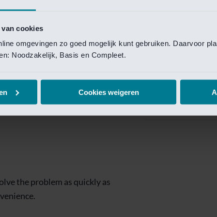
Private Banking
 toegang te krijgen.
Mijn Private Bank
 van cookies
online omgevingen zo goed mogelijk kunt gebruiken. Daarvoor pl
Investment Managemen
elen: Noodzakelijk, Basis en Compleet.
Investment Manag
page is
Investment Banking
en
Cookies weigeren
A
Van Lanschot Kem
olve the problem as quickly as
nvenience.