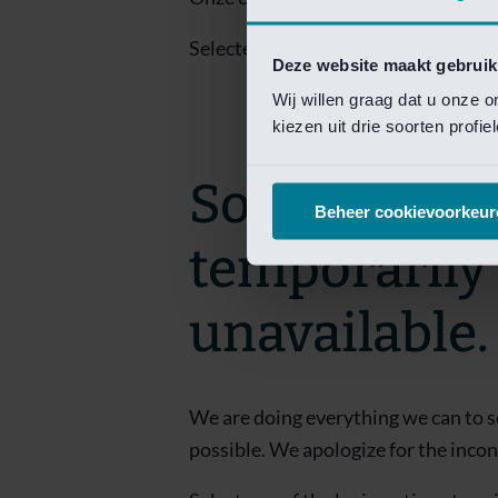
Selecteer een van de login opties om
Deze website maakt gebruik
Wij willen graag dat u onze 
kiezen uit drie soorten profi
Sorry! This 
Beheer cookievoorkeur
temporarily
unavailable.
We are doing everything we can to s
possible. We apologize for the inco