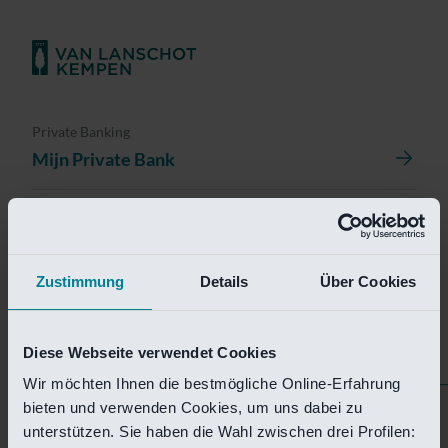
Private Banking
Mijn Private Bank
Investment Management
Investment Management Portal
Zustimmung
Details
Über Cookies
Investment Banking
Van Lanschot Kempen Research
Diese Webseite verwendet Cookies
Wir möchten Ihnen die bestmögliche Online-Erfahrung
bieten und verwenden Cookies, um uns dabei zu
Helaas is deze pagina
unterstützen. Sie haben die Wahl zwischen drei Profilen: