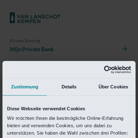
Private Banking
Mijn Private Bank
Investment Management
Investment Management Portal
Zustimmung
Details
Über Cookies
Investment Banking
Van Lanschot Kempen Research
Diese Webseite verwendet Cookies
Wir möchten Ihnen die bestmögliche Online-Erfahrung
bieten und verwenden Cookies, um uns dabei zu
Helaas is deze pagina
unterstützen. Sie haben die Wahl zwischen drei Profilen: