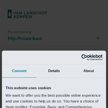
Private Banking
Mijn Private Bank
Investment Management
Investment Management Portal
Consent
Details
About
Investment Banking
Van Lanschot Kempen Research
This website uses cookies
We want to offer you the best possible online experience
Helaas is deze pagina
and use cookies to help us do so. You have a choice of
three profiles: Essential, Basic and Comprehensive.