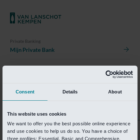
Private Banking
Mijn Private Bank
Investment Management
Investment Management Portal
Consent
Details
About
Investment Banking
Van Lanschot Kempen Research
This website uses cookies
We want to offer you the best possible online experience
Helaas is deze pagina
and use cookies to help us do so. You have a choice of
three profiles: Essential, Basic and Comprehensive.