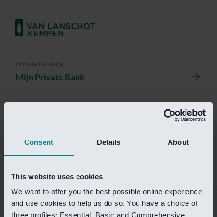
Private Banking
Mijn Private Bank
Investment Management
Investment Management Portal
Consent
Details
About
Investment Banking
Van Lanschot Kempen Research
This website uses cookies
We want to offer you the best possible online experience
Helaas is deze pagina
and use cookies to help us do so. You have a choice of
three profiles: Essential, Basic and Comprehensive.