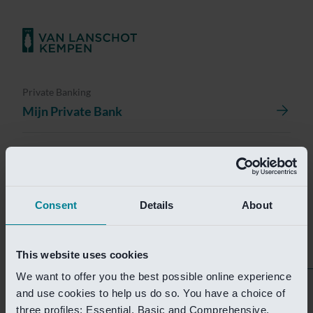
Private Banking
Mijn Private Bank
Investment Management
Investment Management Portal
Consent
Details
About
Investment Banking
Van Lanschot Kempen Research
This website uses cookies
We want to offer you the best possible online experience
Helaas is deze pagina
and use cookies to help us do so. You have a choice of
three profiles: Essential, Basic and Comprehensive.