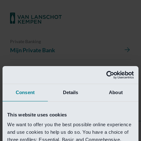
Private Banking
Mijn Private Bank
Investment Management
Investment Management Portal
Consent
Details
About
Investment Banking
Van Lanschot Kempen Research
This website uses cookies
We want to offer you the best possible online experience
Helaas is deze pagina
and use cookies to help us do so. You have a choice of
three profiles: Essential, Basic and Comprehensive.