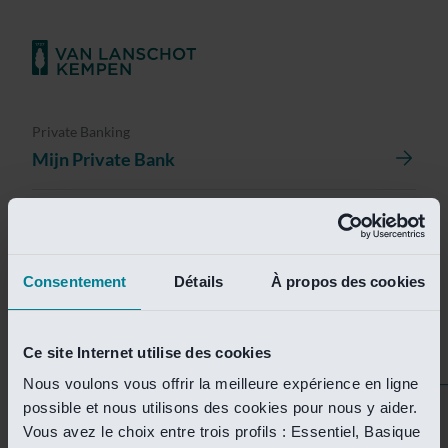
Private Banking
Mijn Private Bank
Investment Management
Investment Management Portal
Consentement
Détails
À propos des cookies
Investment Banking
Van Lanschot Kempen Research
Ce site Internet utilise des cookies
Nous voulons vous offrir la meilleure expérience en ligne
possible et nous utilisons des cookies pour nous y aider.
Helaas is deze pagina
Vous avez le choix entre trois profils : Essentiel, Basique