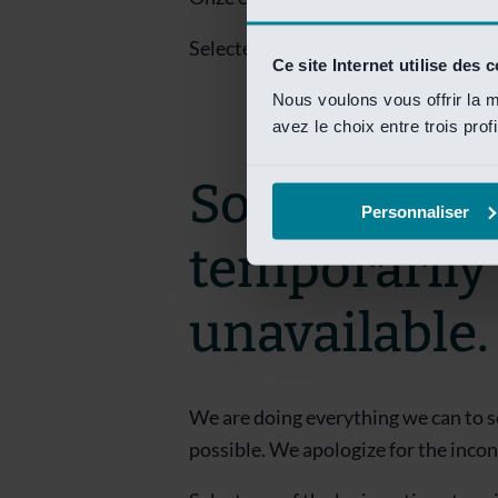
Selecteer een van de login opties om
Ce site Internet utilise des 
Nous voulons vous offrir la m
avez le choix entre trois prof
Sorry! This 
Personnaliser
temporarily
unavailable.
We are doing everything we can to s
possible. We apologize for the inco