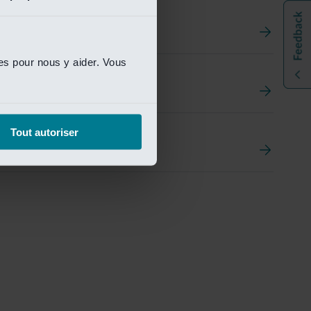
ies pour nous y aider. Vous
t
ement Portal
Tout autoriser
pen Research