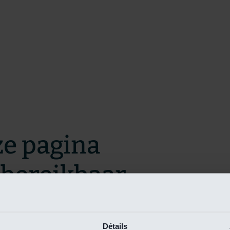
ze pagina
t bereikbaar.
m zo snel mogelijk te verhelpen.
Détails