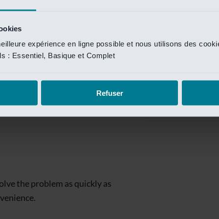
Private Banking
 toegang te krijgen.
Mijn Private Bank
cookies
eilleure expérience en ligne possible et nous utilisons des cook
Investment Managemen
ils : Essentiel, Basique et Complet
Investment Manag
page is
Investment Banking
Refuser
Van Lanschot Kem
olve the problem as quickly as
nvenience.