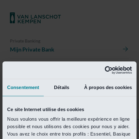
Private Banking
Mijn Private Bank
Investment Management
Investment Management Portal
Consentement
Détails
À propos des cookies
Investment Banking
Van Lanschot Kempen Research
Ce site Internet utilise des cookies
Nous voulons vous offrir la meilleure expérience en ligne
possible et nous utilisons des cookies pour nous y aider.
Helaas is deze pagina
Vous avez le choix entre trois profils : Essentiel, Basique