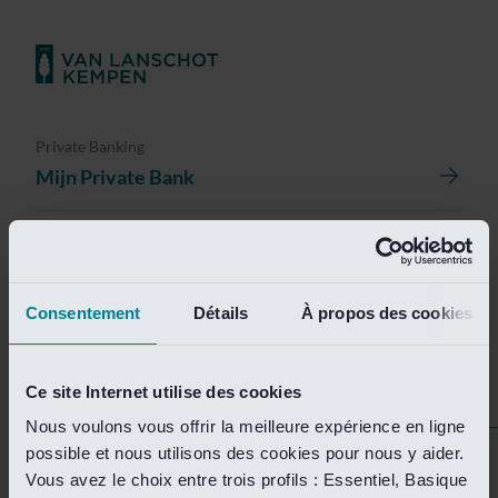
Private Banking
Mijn Private Bank
Investment Management
Investment Management Portal
Consentement
Détails
À propos des cookies
Investment Banking
Van Lanschot Kempen Research
Ce site Internet utilise des cookies
Nous voulons vous offrir la meilleure expérience en ligne
possible et nous utilisons des cookies pour nous y aider.
Helaas is deze pagina
Vous avez le choix entre trois profils : Essentiel, Basique