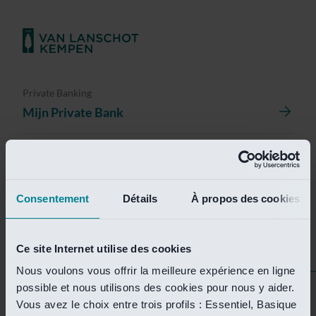
Private Banking
Mijn Private Bank
Investment Management
Investment Management Portal
Consentement
Détails
À propos des cookies
Investment Banking
Van Lanschot Kempen Research
Ce site Internet utilise des cookies
Nous voulons vous offrir la meilleure expérience en ligne
possible et nous utilisons des cookies pour nous y aider.
Helaas is deze pagina
Vous avez le choix entre trois profils : Essentiel, Basique