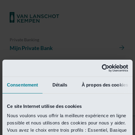
Private Banking
Mijn Private Bank
Investment Management
Investment Management Portal
Consentement
Détails
À propos des cookies
Investment Banking
Van Lanschot Kempen Research
Ce site Internet utilise des cookies
Nous voulons vous offrir la meilleure expérience en ligne
possible et nous utilisons des cookies pour nous y aider.
Helaas is deze pagina
Vous avez le choix entre trois profils : Essentiel, Basique