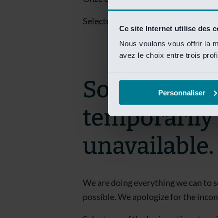
Selecteer een van de login opties om
Ce site Internet utilise des 
Nous voulons vous offrir la m
avez le choix entre trois prof
Sorry! This 
Personnaliser
temporarily
unavailable.
We are doing everything we can to s
possible. We apologize for the inco