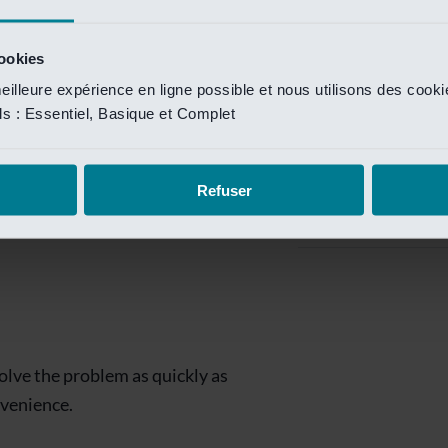
Private Banking
 toegang te krijgen.
Mijn Private Bank
cookies
eilleure expérience en ligne possible et nous utilisons des cook
Investment Managemen
ils : Essentiel, Basique et Complet
Investment Manag
page is
Investment Banking
Refuser
Van Lanschot Kem
olve the problem as quickly as
nvenience.