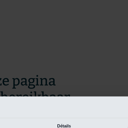
ze pagina
t bereikbaar.
m zo snel mogelijk te verhelpen.
Détails