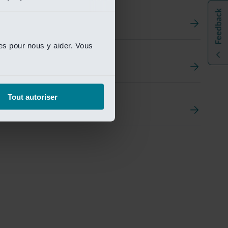
ies pour nous y aider. Vous
t
ement Portal
Tout autoriser
pen Research