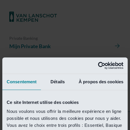
Private Banking
Mijn Private Bank
Investment Management
Investment Management Portal
Consentement
Détails
À propos des cookies
Investment Banking
Van Lanschot Kempen Research
Ce site Internet utilise des cookies
Nous voulons vous offrir la meilleure expérience en ligne
possible et nous utilisons des cookies pour nous y aider.
Helaas is deze pagina
Vous avez le choix entre trois profils : Essentiel, Basique