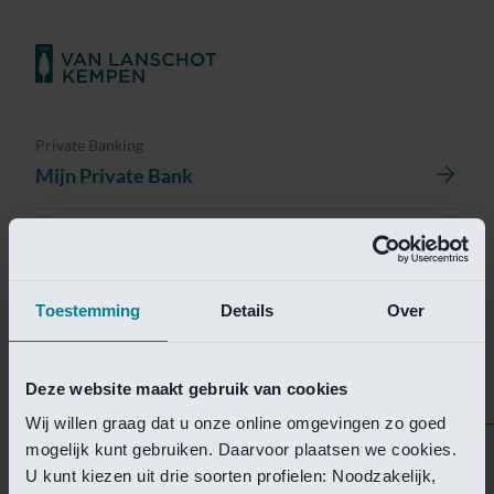
Private Banking
Mijn Private Bank
Investment Management
Investment Management Portal
Toestemming
Details
Over
Investment Banking
Van Lanschot Kempen Research
Deze website maakt gebruik van cookies
Wij willen graag dat u onze online omgevingen zo goed
mogelijk kunt gebruiken. Daarvoor plaatsen we cookies.
Helaas is deze pagina
U kunt kiezen uit drie soorten profielen: Noodzakelijk,