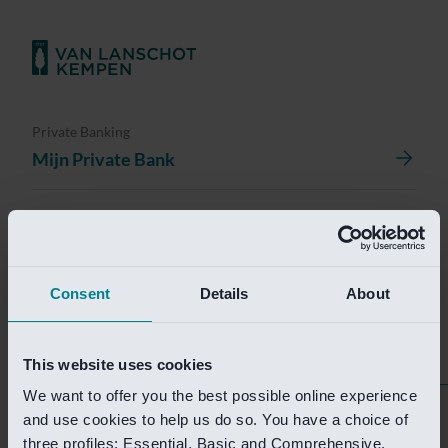
Private Banking
Mijn Private Bank
Investment Management
Investment Management Portal
Consent
Details
About
Investment Banking
Van Lanschot Kempen Research
This website uses cookies
We want to offer you the best possible online experience
Helaas is deze pagina
and use cookies to help us do so. You have a choice of
three profiles: Essential, Basic and Comprehensive.