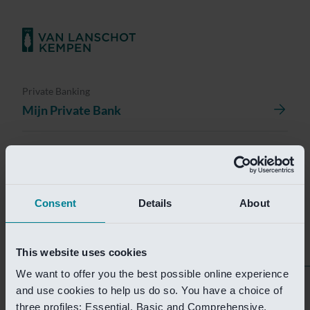
Private Banking
Mijn Private Bank
Investment Management
Investment Management Portal
Consent
Details
About
Investment Banking
Van Lanschot Kempen Research
This website uses cookies
We want to offer you the best possible online experience
Helaas is deze pagina
and use cookies to help us do so. You have a choice of
three profiles: Essential, Basic and Comprehensive.