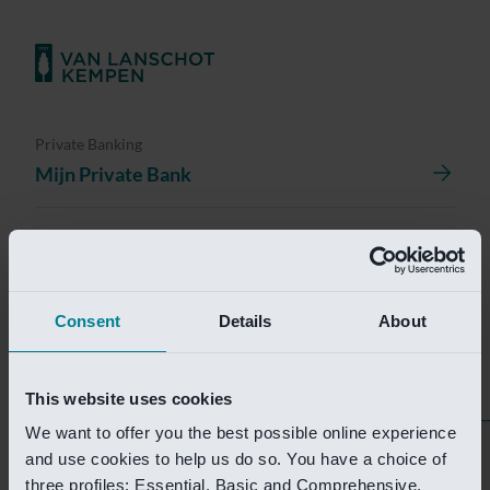
Private Banking
Mijn Private Bank
Investment Management
Investment Management Portal
Consent
Details
About
Investment Banking
Van Lanschot Kempen Research
This website uses cookies
We want to offer you the best possible online experience
Helaas is deze pagina
and use cookies to help us do so. You have a choice of
three profiles: Essential, Basic and Comprehensive.