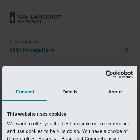
Private Banking
Mijn Private Bank
Investment Management
Investment Management Portal
Consent
Details
About
Investment Banking
Van Lanschot Kempen Research
This website uses cookies
We want to offer you the best possible online experience
Helaas is deze pagina
and use cookies to help us do so. You have a choice of
three profiles: Essential, Basic and Comprehensive.