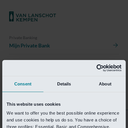
Private Banking
Mijn Private Bank
Investment Management
Investment Management Portal
Consent
Details
About
Investment Banking
Van Lanschot Kempen Research
This website uses cookies
We want to offer you the best possible online experience
Helaas is deze pagina
and use cookies to help us do so. You have a choice of
three profiles: Essential, Basic and Comprehensive.