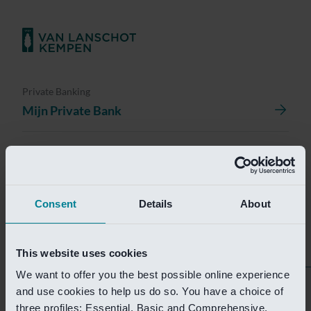
Private Banking
Mijn Private Bank
Investment Management
Investment Management Portal
Consent
Details
About
Investment Banking
Van Lanschot Kempen Research
This website uses cookies
We want to offer you the best possible online experience
Helaas is deze pagina
and use cookies to help us do so. You have a choice of
three profiles: Essential, Basic and Comprehensive.