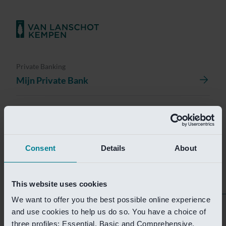
Private Banking
Mijn Private Bank
Investment Management
Investment Management Portal
Consent
Details
About
Investment Banking
Van Lanschot Kempen Research
This website uses cookies
We want to offer you the best possible online experience
Helaas is deze pagina
and use cookies to help us do so. You have a choice of
three profiles: Essential, Basic and Comprehensive.