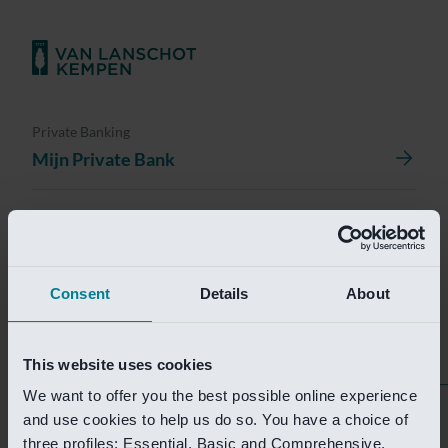
Private Banking
Mijn Private Bank
Investment Management
Investment Management Portal
Consent
Details
About
Investment Banking
Van Lanschot Kempen Research
This website uses cookies
We want to offer you the best possible online experience
Helaas is deze pagina
and use cookies to help us do so. You have a choice of
three profiles: Essential, Basic and Comprehensive.