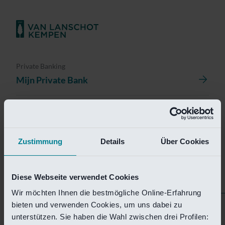
Private Banking
Mijn Private Bank
Investment Management
Investment Management Portal
Zustimmung
Details
Über Cookies
Investment Banking
Van Lanschot Kempen Research
Diese Webseite verwendet Cookies
Wir möchten Ihnen die bestmögliche Online-Erfahrung
bieten und verwenden Cookies, um uns dabei zu
Helaas is deze pagina
unterstützen. Sie haben die Wahl zwischen drei Profilen: