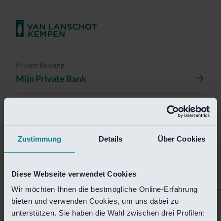
Private Banking
Mijn Private Bank
Investment Management
Investment Management Portal
Zustimmung
Details
Über Cookies
Investment Banking
Van Lanschot Kempen Research
Diese Webseite verwendet Cookies
Wir möchten Ihnen die bestmögliche Online-Erfahrung
bieten und verwenden Cookies, um uns dabei zu
Helaas is deze pagina
unterstützen. Sie haben die Wahl zwischen drei Profilen: