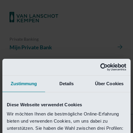
Private Banking
Mijn Private Bank
Investment Management
Investment Management Portal
Zustimmung
Details
Über Cookies
Investment Banking
Van Lanschot Kempen Research
Diese Webseite verwendet Cookies
Wir möchten Ihnen die bestmögliche Online-Erfahrung
bieten und verwenden Cookies, um uns dabei zu
Helaas is deze pagina
unterstützen. Sie haben die Wahl zwischen drei Profilen: