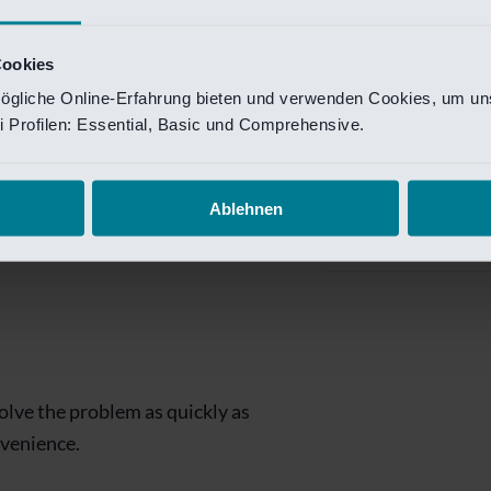
Private Banking
 toegang te krijgen.
Mijn Private Bank
Cookies
ögliche Online-Erfahrung bieten und verwenden Cookies, um uns
Investment Managemen
 Profilen: Essential, Basic und Comprehensive.
Investment Manag
page is
Investment Banking
Ablehnen
Van Lanschot Kem
olve the problem as quickly as
nvenience.