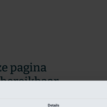
ze pagina
t bereikbaar.
m zo snel mogelijk te verhelpen.
Details