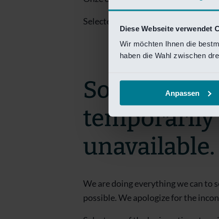
Selecteer een van de login opties om
Diese Webseite verwendet 
Wir möchten Ihnen die bestm
haben die Wahl zwischen drei
Sorry! This 
Anpassen
temporarily
unavailable.
We are doing everything we can to s
possible. We apologize for the inco